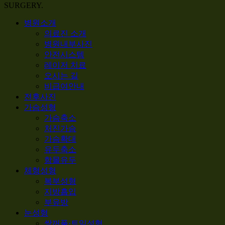
SURGERY.
Close
병원소개
Menu
의료진 소개
병원내부사진
안전시스템
레이저 치료
오시는 길
비급여안내
전후사진
가슴성형
가슴축소
처진가슴
가슴확대
유두축소
함몰유두
체형성형
복부성형
지방흡입
부유방
눈성형
쌍꺼풀·트임성형