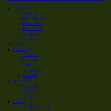
Search
Menu
병원소개
의료진 소개
병원내부사진
안전시스템
레이저 치료
오시는 길
비급여안내
전후사진
가슴성형
가슴축소
처진가슴
가슴확대
유두축소
함몰유두
체형성형
복부성형
지방흡입
부유방
눈성형
쌍꺼풀·트임성형