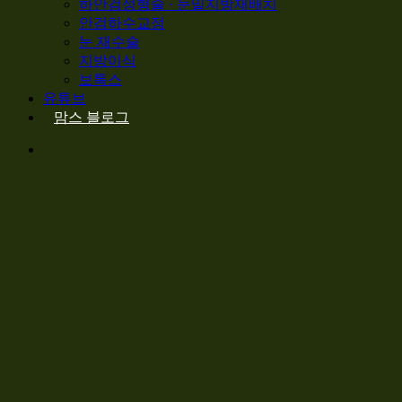
하안검성형술 · 눈밑지방재배치
안검하수교정
눈 재수술
지방이식
보톡스
유튜브
맘
스
블
로
그
Menu
View